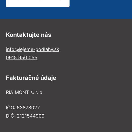
Kontaktujte nás
info@lejeme-podlahy.sk
0915 950 055
Fakturačné údaje
RIA MONT s. r. o.
IČO: 53878027
DIČ: 2121544909