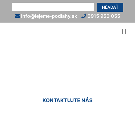
HĽADAŤ
info@lejeme-podlahy.sk
0915 950 055
Podlaha do haly Petronell-
Carnuntum
KONTAKTUJTE NÁS