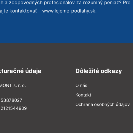
ch a zodpovedných profesionálov za rozumný peniaz? Pre
ajte kontaktovať – www.lejeme-podlahy.sk.
kturačné údaje
Dôležité odkazy
MONT s. r. o.
O nás
Kontakt
: 53878027
Ochrana osobných údajov
: 2121544909