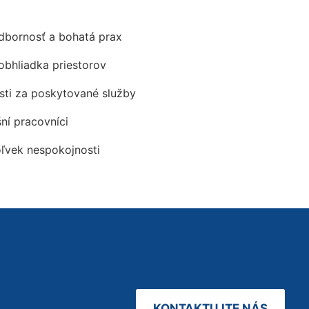
odbornosť a bohatá prax
obhliadka priestorov
ti za poskytované služby
šní pracovníci
oľvek nespokojnosti
KONTAKTUJTE NÁS