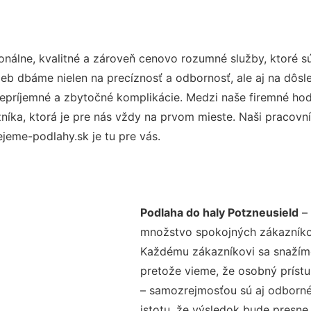
nálne, kvalitné a zároveň cenovo rozumné služby, ktoré 
užieb dbáme nielen na precíznosť a odbornosť, ale aj na dôs
ríjemné a zbytočné komplikácie. Medzi naše firemné hodno
ka, ktorá je pre nás vždy na prvom mieste. Naši pracovníc
jeme-podlahy.sk je tu pre vás.
Podlaha do haly Potzneusield
– 
množstvo spokojných zákazníkov 
Každému zákazníkovi sa snažíme
pretože vieme, že osobný príst
– samozrejmosťou sú aj odborné 
istotu, že výsledok bude presne