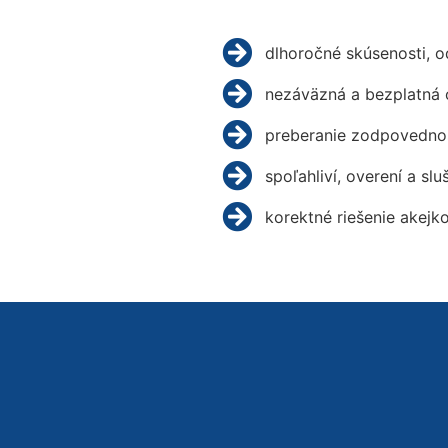
dlhoročné skúsenosti, 
nezáväzná a bezplatná 
preberanie zodpovednos
spoľahliví, overení a slu
korektné riešenie akejk