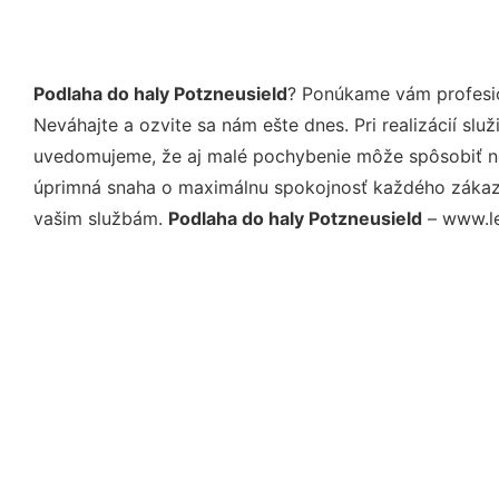
Podlaha do haly Potzneusield
? Ponúkame vám profesio
Neváhajte a ozvite sa nám ešte dnes. Pri realizácií sl
uvedomujeme, že aj malé pochybenie môže spôsobiť nep
úprimná snaha o maximálnu spokojnosť každého zákazní
vašim službám.
Podlaha do haly Potzneusield
– www.le