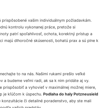
sú prispôsobené vašim individuálnym požiadavkám.
lednú kontrolu vykonanej práce, pretože si
ty patrí spoľahlivosť, ochota, korektný prístup a
i majú dlhoročné skúsenosti, bohatú prax a sú plne k
nechajte to na nás. Našimi rukami prešlo veľké
a budeme veľmi radi, ak sa k nim pridáte aj vy.
 prispôsobiť a vyhovieť v maximálnej možnej miere,
up je kľúčom k úspechu.
Podlaha do haly Potzneusield
konzultácie či detailné poradenstvo, aby ste mali
 podľa vašich predstáv.