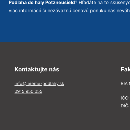
Podlaha do haly Potzneusield
? Hľadáte na to skúsený
viac informácií či nezáväznú cenovú ponuku nás neváh
Kontaktujte nás
Fa
info@lejeme-podlahy.sk
RIA 
0915 950 055
IČO
DIČ