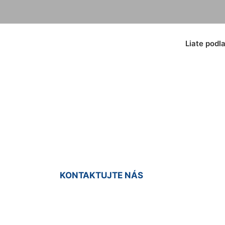
Liate podl
a do haly Potzneu
KONTAKTUJTE NÁS