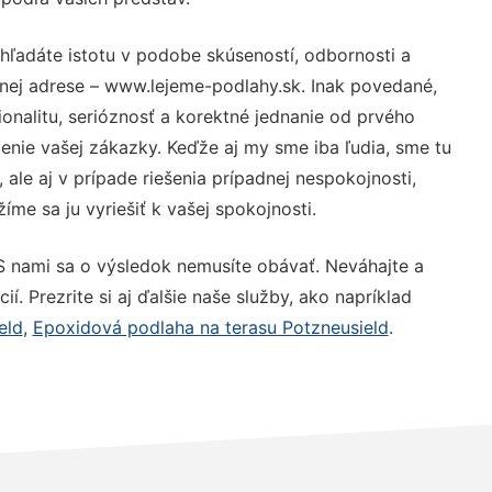
hľadáte istotu v podobe skúseností, odbornosti a
nej adrese – www.lejeme-podlahy.sk. Inak povedané,
nalitu, serióznosť a korektné jednanie od prvého
nie vašej zákazky. Keďže aj my sme iba ľudia, sme tu
 ale aj v prípade riešenia prípadnej nespokojnosti,
me sa ju vyriešiť k vašej spokojnosti.
S nami sa o výsledok nemusíte obávať. Neváhajte a
ií. Prezrite si aj ďalšie naše služby, ako napríklad
eld
,
Epoxidová podlaha na terasu Potzneusield
.