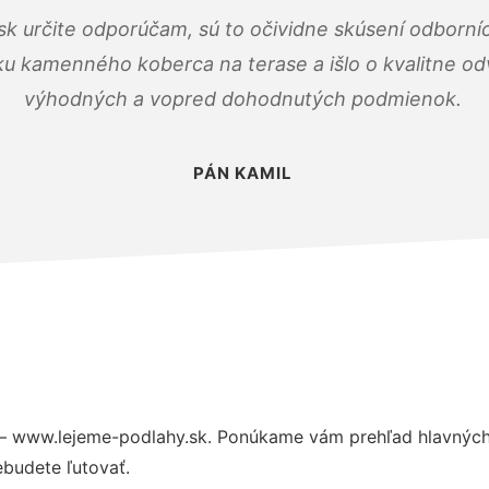
k určite odporúčam, sú to očividne skúsení odborníc
ku kamenného koberca na terase a išlo o kvalitne o
výhodných a vopred dohodnutých podmienok.
PÁN KAMIL
– www.lejeme-podlahy.sk. Ponúkame vám prehľad hlavných 
budete ľutovať.