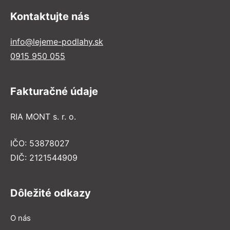
Kontaktujte nás
info@lejeme-podlahy.sk
0915 950 055
Fakturačné údaje
RIA MONT s. r. o.
IČO: 53878027
DIČ: 2121544909
Dôležité odkazy
O nás