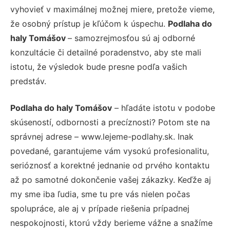
vyhovieť v maximálnej možnej miere, pretože vieme,
že osobný prístup je kľúčom k úspechu.
Podlaha do
haly Tomášov
– samozrejmosťou sú aj odborné
konzultácie či detailné poradenstvo, aby ste mali
istotu, že výsledok bude presne podľa vašich
predstáv.
Podlaha do haly Tomášov
– hľadáte istotu v podobe
skúseností, odbornosti a precíznosti? Potom ste na
správnej adrese – www.lejeme-podlahy.sk. Inak
povedané, garantujeme vám vysokú profesionalitu,
serióznosť a korektné jednanie od prvého kontaktu
až po samotné dokončenie vašej zákazky. Keďže aj
my sme iba ľudia, sme tu pre vás nielen počas
spolupráce, ale aj v prípade riešenia prípadnej
nespokojnosti, ktorú vždy berieme vážne a snažíme