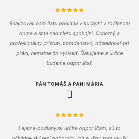
Realizovali nám liatu podlahu v kuchyni v rodinnom
dome a sme nadmieru spokojní. Ochotný a
profesionálny prístup, poradenstvo, dôslednosť pri
práci, nemáme čo vytknúť. Ďakujeme a určite
budeme odporúčať.
PÁN TOMÁŠ A PANI MÁRIA
Lejeme-podlahy.sk určite odporúčam, sú to
očividne skúsení odborníci. Ich služby som využil