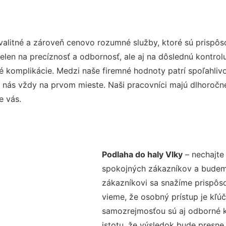
valitné a zároveň cenovo rozumné služby, ktoré sú prispô
nielen na precíznosť a odbornosť, ale aj na dôslednú kontro
komplikácie. Medzi naše firemné hodnoty patrí spoľahlivos
 nás vždy na prvom mieste. Naši pracovníci majú dlhoročné
e vás.
Podlaha do haly Vlky
– nechajte
spokojných zákazníkov a budeme 
zákazníkovi sa snažíme prispôso
vieme, že osobný prístup je kľ
samozrejmosťou sú aj odborné ko
istotu, že výsledok bude presne