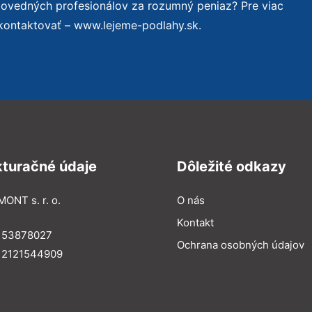
povedných profesionálov za rozumný peniaz? Pre viac
kontaktovať – www.lejeme-podlahy.sk.
kturačné údaje
Dôležité odkazy
MONT s. r. o.
O nás
Kontakt
: 53878027
Ochrana osobných údajov
: 2121544909