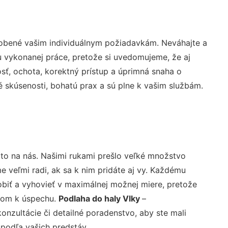
sobené vašim individuálnym požiadavkám. Neváhajte a
lu vykonanej práce, pretože si uvedomujeme, že aj
ť, ochota, korektný prístup a úprimná snaha o
 skúsenosti, bohatú prax a sú plne k vašim službám.
 to na nás. Našimi rukami prešlo veľké množstvo
veľmi radi, ak sa k nim pridáte aj vy. Každému
biť a vyhovieť v maximálnej možnej miere, pretože
účom k úspechu.
Podlaha do haly Vlky
–
nzultácie či detailné poradenstvo, aby ste mali
 podľa vašich predstáv.