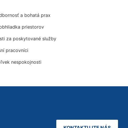
odbornosť a bohatá prax
obhliadka priestorov
ti za poskytované služby
šní pracovníci
oľvek nespokojnosti
KONTAKTUJTE NÁS