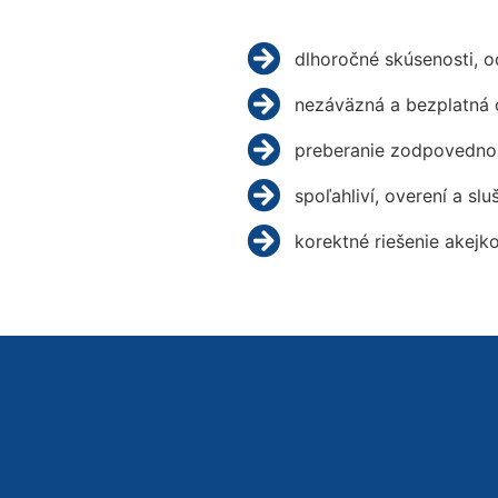
dlhoročné skúsenosti, 
nezáväzná a bezplatná 
preberanie zodpovednos
spoľahliví, overení a slu
korektné riešenie akejk