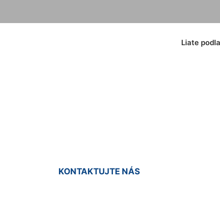
Liate podl
dlaha do haly Vlk
KONTAKTUJTE NÁS