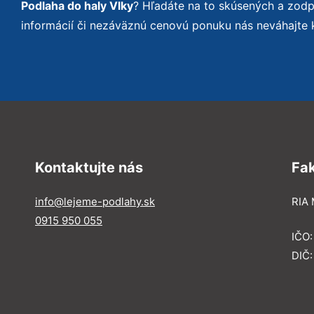
Podlaha do haly Vlky
? Hľadáte na to skúsených a zod
informácií či nezáväznú cenovú ponuku nás neváhajte 
Kontaktujte nás
Fa
info@lejeme-podlahy.sk
RIA 
0915 950 055
IČO
DIČ