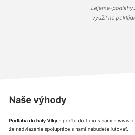
Lejeme-podlahy.s
využil na poklád
Naše výhody
Podlaha do haly Vlky
– poďte do toho s nami – www.le
že nadviazanie spolupráce s nami nebudete ľutovať.