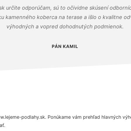
k určite odporúčam, sú to očividne skúsení odborníc
ku kamenného koberca na terase a išlo o kvalitne o
výhodných a vopred dohodnutých podmienok.
PÁN KAMIL
w.lejeme-podlahy.sk. Ponúkame vám prehľad hlavných výho
ať.