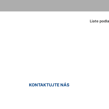
Liate podl
laha do haly Vrak
KONTAKTUJTE NÁS