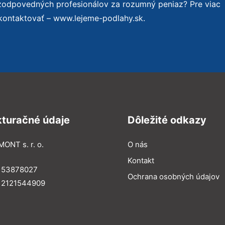
 zodpovedných profesionálov za rozumný peniaz? Pre viac
kontaktovať – www.lejeme-podlahy.sk.
kturačné údaje
Dôležité odkazy
MONT s. r. o.
O nás
Kontakt
: 53878027
Ochrana osobných údajov
: 2121544909