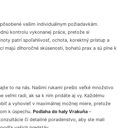
ispôsobené vašim individuálnym požiadavkám.
lednú kontrolu vykonanej práce, pretože si
ty patrí spoľahlivosť, ochota, korektný prístup a
i majú dlhoročné skúsenosti, bohatú prax a sú plne k
ajte to na nás. Našimi rukami prešlo veľké množstvo
veľmi radi, ak sa k nim pridáte aj vy. Každému
biť a vyhovieť v maximálnej možnej miere, pretože
účom k úspechu.
Podlaha do haly Vrakuňa
–
nzultácie či detailné poradenstvo, aby ste mali
 podľa vašich predstáv.