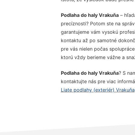
Podlaha do haly Vrakuňa
– hľad
precíznosti? Potom ste na správ
garantujeme vám vysokú profesio
kontaktu až po samotné dokonče
pre vás nielen počas spolupráce,
ktorú vždy berieme vážne a snaží
Podlaha do haly Vrakuňa
? S na
kontaktujte nás pre viac informác
Liate podlahy (exteriér) Vrakuňa