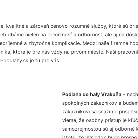
e, kvalitné a zároveň cenovo rozumné služby, ktoré sú pr
užieb dbáme nielen na precíznosť a odbornosť, ale aj na dôs
ríjemné a zbytočné komplikácie. Medzi naše firemné hodno
ka, ktorá je pre nás vždy na prvom mieste. Naši pracovníc
podlahy.sk je tu pre vás.
Podlaha do haly Vrakuňa
– nech
spokojných zákazníkov a budeme 
zákazníkovi sa snažíme prispôso
vieme, že osobný prístup je kľ
samozrejmosťou sú aj odborné ko
istotu, že výsledok bude presne