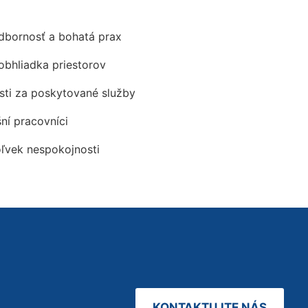
odbornosť a bohatá prax
obhliadka priestorov
ti za poskytované služby
šní pracovníci
oľvek nespokojnosti
KONTAKTUJTE NÁS