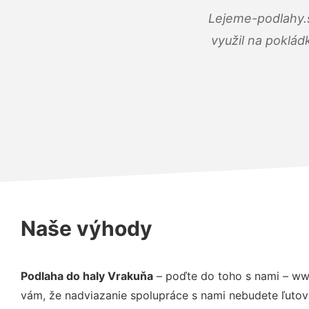
Lejeme-podlahy.s
využil na poklád
Naše výhody
Podlaha do haly Vrakuňa
– poďte do toho s nami – ww
vám, že nadviazanie spolupráce s nami nebudete ľutov