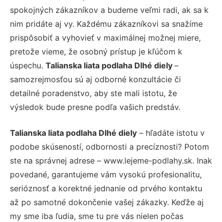
spokojných zákazníkov a budeme veľmi radi, ak sa k
nim pridáte aj vy. Každému zákazníkovi sa snažíme
prispôsobiť a vyhovieť v maximálnej možnej miere,
pretože vieme, že osobný prístup je kľúčom k
úspechu.
Talianska liata podlaha Dlhé diely
–
samozrejmosťou sú aj odborné konzultácie či
detailné poradenstvo, aby ste mali istotu, že
výsledok bude presne podľa vašich predstáv.
Talianska liata podlaha Dlhé diely
– hľadáte istotu v
podobe skúseností, odbornosti a precíznosti? Potom
ste na správnej adrese – www.lejeme-podlahy.sk. Inak
povedané, garantujeme vám vysokú profesionalitu,
serióznosť a korektné jednanie od prvého kontaktu
až po samotné dokončenie vašej zákazky. Keďže aj
my sme iba ľudia, sme tu pre vás nielen počas