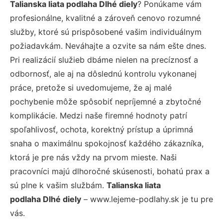
Talianska liata podlaha Dlhé diely
? Ponúkame vám
profesionálne, kvalitné a zároveň cenovo rozumné
služby, ktoré sú prispôsobené vašim individuálnym
požiadavkám. Neváhajte a ozvite sa nám ešte dnes.
Pri realizácií služieb dbáme nielen na precíznosť a
odbornosť, ale aj na dôslednú kontrolu vykonanej
práce, pretože si uvedomujeme, že aj malé
pochybenie môže spôsobiť nepríjemné a zbytočné
komplikácie. Medzi naše firemné hodnoty patrí
spoľahlivosť, ochota, korektný prístup a úprimná
snaha o maximálnu spokojnosť každého zákazníka,
ktorá je pre nás vždy na prvom mieste. Naši
pracovníci majú dlhoročné skúsenosti, bohatú prax a
sú plne k vašim službám.
Talianska liata
podlaha Dlhé diely
– www.lejeme-podlahy.sk je tu pre
vás.