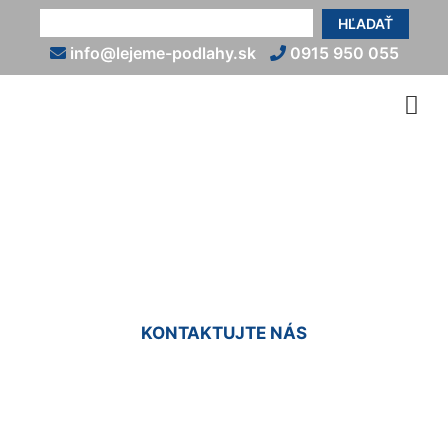
HĽADAŤ
info@lejeme-podlahy.sk
0915 950 055
Talianska liata podlaha Dlhé
diely
KONTAKTUJTE NÁS