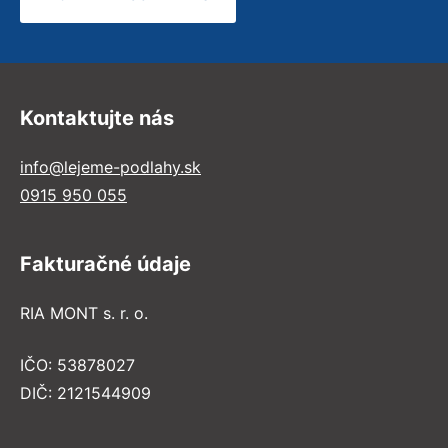
Kontaktujte nás
info@lejeme-podlahy.sk
0915 950 055
Fakturačné údaje
RIA MONT s. r. o.
IČO: 53878027
DIČ: 2121544909