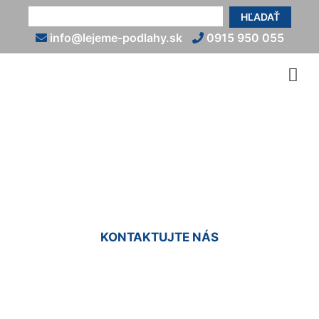
HĽADAŤ
info@lejeme-podlahy.sk
0915 950 055
Talianska liata podlaha
Dunajská Lužná
KONTAKTUJTE NÁS