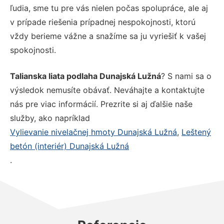
ľudia, sme tu pre vás nielen počas spolupráce, ale aj
v prípade riešenia prípadnej nespokojnosti, ktorú
vždy berieme vážne a snažíme sa ju vyriešiť k vašej
spokojnosti.
Talianska liata podlaha Dunajská Lužná
? S nami sa o
výsledok nemusíte obávať. Neváhajte a kontaktujte
nás pre viac informácií. Prezrite si aj ďalšie naše
služby, ako napríklad
Vylievanie nivelačnej hmoty Dunajská Lužná
,
Leštený
betón (interiér) Dunajská Lužná
.