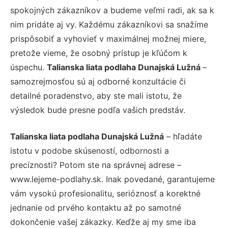
spokojných zákazníkov a budeme veľmi radi, ak sa k
nim pridáte aj vy. Každému zákazníkovi sa snažíme
prispôsobiť a vyhovieť v maximálnej možnej miere,
pretože vieme, že osobný prístup je kľúčom k
úspechu.
Talianska liata podlaha Dunajská Lužná
–
samozrejmosťou sú aj odborné konzultácie či
detailné poradenstvo, aby ste mali istotu, že
výsledok bude presne podľa vašich predstáv.
Talianska liata podlaha Dunajská Lužná
– hľadáte
istotu v podobe skúseností, odbornosti a
precíznosti? Potom ste na správnej adrese –
www.lejeme-podlahy.sk. Inak povedané, garantujeme
vám vysokú profesionalitu, serióznosť a korektné
jednanie od prvého kontaktu až po samotné
dokončenie vašej zákazky. Keďže aj my sme iba