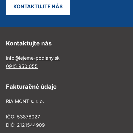
KONTAKTUJTE NÁS
Kontaktujte nás
info@lejeme-podlahy.sk
0915 950 055
Fakturačné údaje
RIA MONT s. r. o.
IČO: 53878027
DIČ: 2121544909