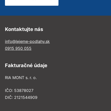
Kontaktujte nás
info@lejeme-podlahy.sk
0915 950 055
Fakturačné údaje
RIA MONT s. r. o.
IČO: 53878027
DIČ: 2121544909