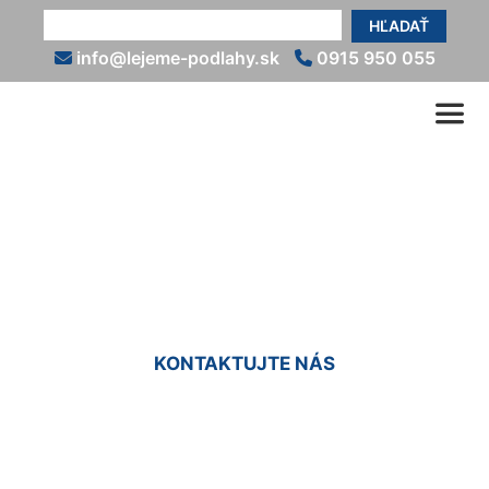
HĽADAŤ
info@lejeme-podlahy.sk
0915 950 055
Talianska liata podlaha
Karlova Ves
KONTAKTUJTE NÁS