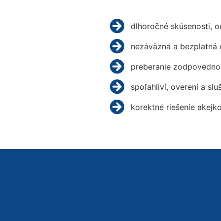
dlhoročné skúsenosti, 
nezáväzná a bezplatná 
preberanie zodpovednos
spoľahliví, overení a slu
korektné riešenie akejk