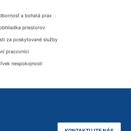
odbornosť a bohatá prax
obhliadka priestorov
ti za poskytované služby
šní pracovníci
oľvek nespokojnosti
KONTAKTUJTE NÁS