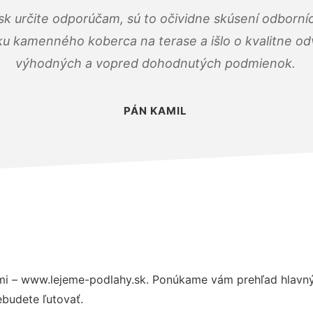
k určite odporúčam, sú to očividne skúsení odborníc
ku kamenného koberca na terase a išlo o kvalitne o
výhodných a vopred dohodnutých podmienok.
PÁN KAMIL
i – www.lejeme-podlahy.sk. Ponúkame vám prehľad hlavnýc
budete ľutovať.