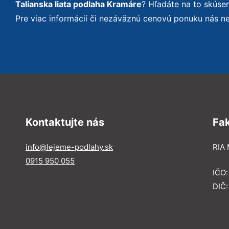
Talianska liata podlaha Kramáre
? Hľadáte na to skús
Pre viac informácií či nezáväznú cenovú ponuku nás n
Kontaktujte nás
Fa
info@lejeme-podlahy.sk
RIA 
0915 950 055
IČO
DIČ