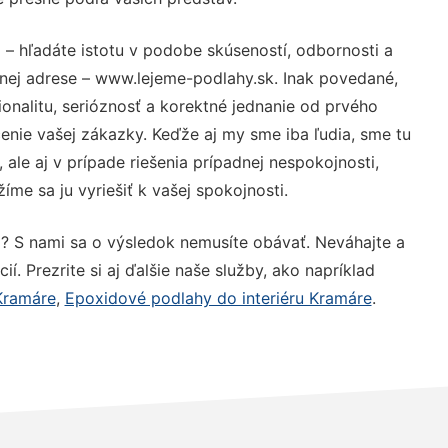
e
– hľadáte istotu v podobe skúseností, odbornosti a
nej adrese – www.lejeme-podlahy.sk. Inak povedané,
nalitu, serióznosť a korektné jednanie od prvého
nie vašej zákazky. Keďže aj my sme iba ľudia, sme tu
 ale aj v prípade riešenia prípadnej nespokojnosti,
me sa ju vyriešiť k vašej spokojnosti.
e
? S nami sa o výsledok nemusíte obávať. Neváhajte a
ií. Prezrite si aj ďalšie naše služby, ako napríklad
Kramáre
,
Epoxidové podlahy do interiéru Kramáre
.