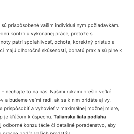
é sú prispôsobené vašim individuálnym požiadavkám.
lednú kontrolu vykonanej práce, pretože si
ty patrí spoľahlivosť, ochota, korektný prístup a
i majú dlhoročné skúsenosti, bohatú prax a sú plne k
e
– nechajte to na nás. Našimi rukami prešlo veľké
a budeme veľmi radi, ak sa k nim pridáte aj vy.
 prispôsobiť a vyhovieť v maximálnej možnej miere,
up je kľúčom k úspechu.
Talianska liata podlaha
 odborné konzultácie či detailné poradenstvo, aby
e presne podľa vašich predstáv.