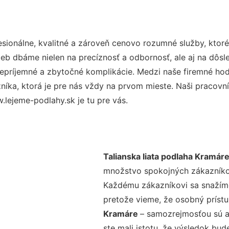
ionálne, kvalitné a zároveň cenovo rozumné služby, ktor
užieb dbáme nielen na precíznosť a odbornosť, ale aj na dôs
ríjemné a zbytočné komplikácie. Medzi naše firemné hodno
ka, ktorá je pre nás vždy na prvom mieste. Naši pracovníc
lejeme-podlahy.sk je tu pre vás.
Talianska liata podlaha Kramár
množstvo spokojných zákazníkov 
Každému zákazníkovi sa snažíme
pretože vieme, že osobný príst
Kramáre
– samozrejmosťou sú aj
ste mali istotu, že výsledok bud