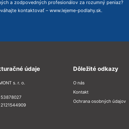
ených a zodpovedných profesionálov za rozumný peniaz?
eváhajte kontaktovať – www.lejeme-podlahy.sk.
kturačné údaje
Dôležité odkazy
MONT s. r. o.
O nás
Kontakt
: 53878027
Ochrana osobných údajov
: 2121544909