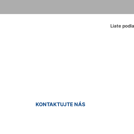
Liate podl
ka liata podlaha K
KONTAKTUJTE NÁS