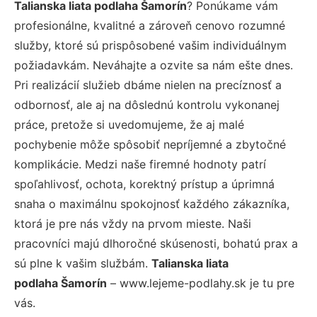
Talianska liata podlaha Šamorín
? Ponúkame vám
profesionálne, kvalitné a zároveň cenovo rozumné
služby, ktoré sú prispôsobené vašim individuálnym
požiadavkám. Neváhajte a ozvite sa nám ešte dnes.
Pri realizácií služieb dbáme nielen na precíznosť a
odbornosť, ale aj na dôslednú kontrolu vykonanej
práce, pretože si uvedomujeme, že aj malé
pochybenie môže spôsobiť nepríjemné a zbytočné
komplikácie. Medzi naše firemné hodnoty patrí
spoľahlivosť, ochota, korektný prístup a úprimná
snaha o maximálnu spokojnosť každého zákazníka,
ktorá je pre nás vždy na prvom mieste. Naši
pracovníci majú dlhoročné skúsenosti, bohatú prax a
sú plne k vašim službám.
Talianska liata
podlaha Šamorín
– www.lejeme-podlahy.sk je tu pre
vás.