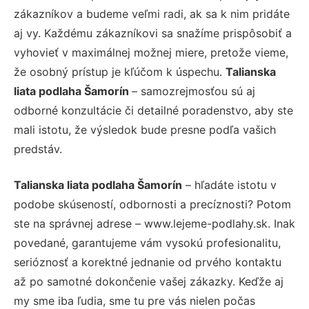
zákazníkov a budeme veľmi radi, ak sa k nim pridáte
aj vy. Každému zákazníkovi sa snažíme prispôsobiť a
vyhovieť v maximálnej možnej miere, pretože vieme,
že osobný prístup je kľúčom k úspechu.
Talianska
liata podlaha Šamorín
– samozrejmosťou sú aj
odborné konzultácie či detailné poradenstvo, aby ste
mali istotu, že výsledok bude presne podľa vašich
predstáv.
Talianska liata podlaha Šamorín
– hľadáte istotu v
podobe skúseností, odbornosti a precíznosti? Potom
ste na správnej adrese – www.lejeme-podlahy.sk. Inak
povedané, garantujeme vám vysokú profesionalitu,
serióznosť a korektné jednanie od prvého kontaktu
až po samotné dokončenie vašej zákazky. Keďže aj
my sme iba ľudia, sme tu pre vás nielen počas