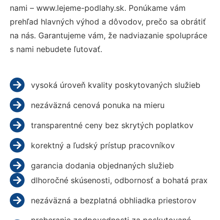
nami – www.lejeme-podlahy.sk. Ponúkame vám
prehľad hlavných výhod a dôvodov, prečo sa obrátiť
na nás. Garantujeme vám, že nadviazanie spolupráce
s nami nebudete ľutovať.
vysoká úroveň kvality poskytovaných služieb
nezáväzná cenová ponuka na mieru
transparentné ceny bez skrytých poplatkov
korektný a ľudský prístup pracovníkov
garancia dodania objednaných služieb
dlhoročné skúsenosti, odbornosť a bohatá prax
nezáväzná a bezplatná obhliadka priestorov
preberanie zodpovednosti za poskytované