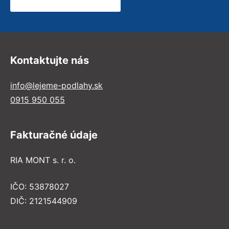
Kontaktujte nás
info@lejeme-podlahy.sk
0915 950 055
Fakturačné údaje
RIA MONT s. r. o.
IČO: 53878027
DIČ: 2121544909