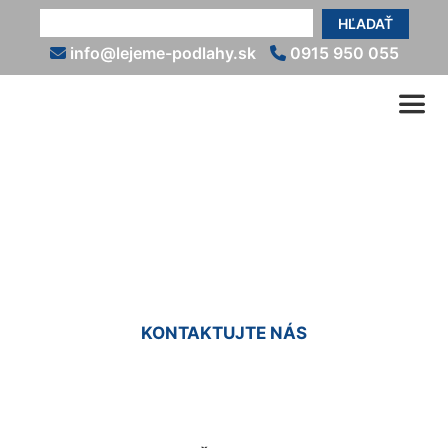
HĽADAŤ
info@lejeme-podlahy.sk
0915 950 055
Talianska liata podlaha
Šamorín
KONTAKTUJTE NÁS