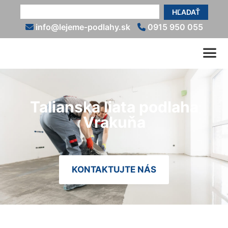
HĽADAŤ
info@lejeme-podlahy.sk
0915 950 055
Talianska liata podlaha
Vrakuňa
KONTAKTUJTE NÁS