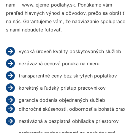
nami – www.lejeme-podlahy.sk. Ponúkame vám
prehľad hlavných výhod a dôvodov, prečo sa obrátiť
na nás. Garantujeme vám, že nadviazanie spolupráce
s nami nebudete ľutovať.
vysoká úroveň kvality poskytovaných služieb
nezáväzná cenová ponuka na mieru
transparentné ceny bez skrytých poplatkov
korektný a ľudský prístup pracovníkov
garancia dodania objednaných služieb
dlhoročné skúsenosti, odbornosť a bohatá prax
nezáväzná a bezplatná obhliadka priestorov
preberanie zodpovednosti za poskytované