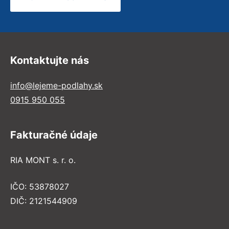
Kontaktujte nás
info@lejeme-podlahy.sk
0915 950 055
Fakturačné údaje
RIA MONT s. r. o.
IČO: 53878027
DIČ: 2121544909