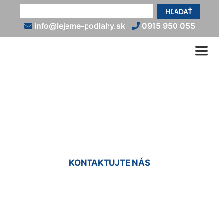
HĽADAŤ
info@lejeme-podlahy.sk
0915 950 055
Talianska liata podlaha
Záhorská Bystrica
KONTAKTUJTE NÁS