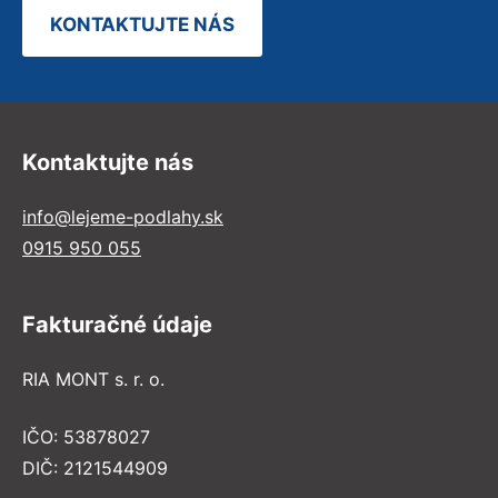
KONTAKTUJTE NÁS
Kontaktujte nás
info@lejeme-podlahy.sk
0915 950 055
Fakturačné údaje
RIA MONT s. r. o.
IČO: 53878027
DIČ: 2121544909