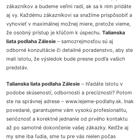
zákazníkov a budeme veľmi radi, ak sa k nim pridáte
aj vy. Každému zákazníkovi sa snažíme prispôsobiť a
vyhovieť v maximálnej možnej miere, pretože vieme,
že osobný prístup je kľúčom k úspechu.
Talianska
liata podlaha Zálesie
– samozrejmosťou sú aj
odborné konzultácie či detailné poradenstvo, aby ste
mali istotu, že výsledok bude presne podľa vašich
predstáv.
Talianska liata podlaha Zálesie
– hľadáte istotu v
podobe skúseností, odbornosti a precíznosti? Potom
ste na správnej adrese – www.lejeme-podlahy.sk. Inak
povedané, garantujeme vám vysokú profesionalitu,
serióznosť a korektné jednanie od prvého kontaktu
až po samotné dokončenie vašej zákazky. Keďže aj
my sme iba ľudia, sme tu pre vás nielen počas