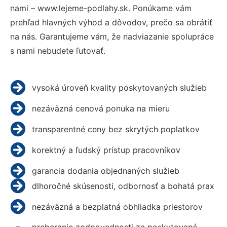
nami – www.lejeme-podlahy.sk. Ponúkame vám
prehľad hlavných výhod a dôvodov, prečo sa obrátiť
na nás. Garantujeme vám, že nadviazanie spolupráce
s nami nebudete ľutovať.
vysoká úroveň kvality poskytovaných služieb
nezáväzná cenová ponuka na mieru
transparentné ceny bez skrytých poplatkov
korektný a ľudský prístup pracovníkov
garancia dodania objednaných služieb
dlhoročné skúsenosti, odbornosť a bohatá prax
nezáväzná a bezplatná obhliadka priestorov
preberanie zodpovednosti za poskytované