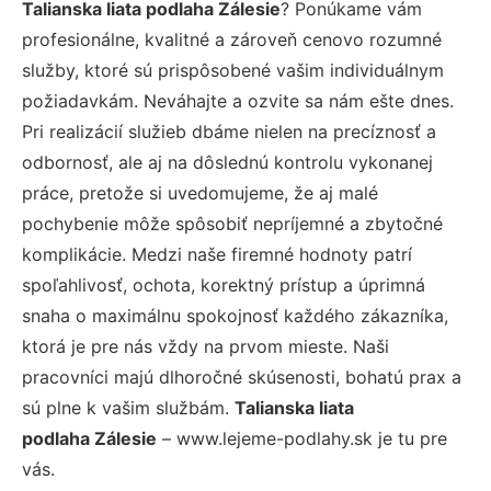
Talianska liata podlaha Zálesie
? Ponúkame vám
profesionálne, kvalitné a zároveň cenovo rozumné
služby, ktoré sú prispôsobené vašim individuálnym
požiadavkám. Neváhajte a ozvite sa nám ešte dnes.
Pri realizácií služieb dbáme nielen na precíznosť a
odbornosť, ale aj na dôslednú kontrolu vykonanej
práce, pretože si uvedomujeme, že aj malé
pochybenie môže spôsobiť nepríjemné a zbytočné
komplikácie. Medzi naše firemné hodnoty patrí
spoľahlivosť, ochota, korektný prístup a úprimná
snaha o maximálnu spokojnosť každého zákazníka,
ktorá je pre nás vždy na prvom mieste. Naši
pracovníci majú dlhoročné skúsenosti, bohatú prax a
sú plne k vašim službám.
Talianska liata
podlaha Zálesie
– www.lejeme-podlahy.sk je tu pre
vás.