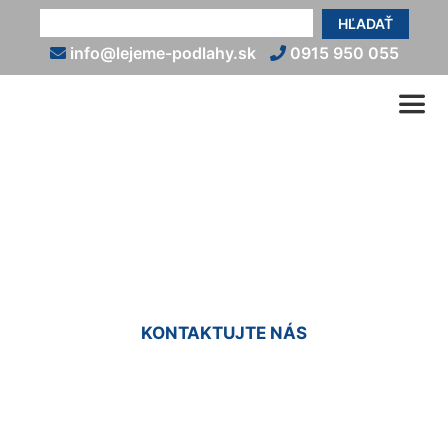
HĽADAŤ
info@lejeme-podlahy.sk
0915 950 055
Talianska liata podlaha
Zálesie
KONTAKTUJTE NÁS