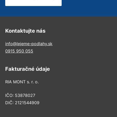
Kontaktujte nás
info@lejeme-podlahy.sk
0915 950 055
Fakturačné údaje
RIA MONT s. r. o.
IČO: 53878027
DIČ: 2121544909