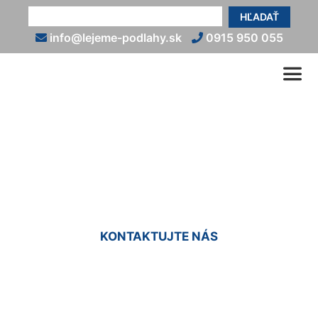
HĽADAŤ
info@lejeme-podlahy.sk
0915 950 055
Vyliatie podlahy Bad
Deutsch-Alterburg
KONTAKTUJTE NÁS