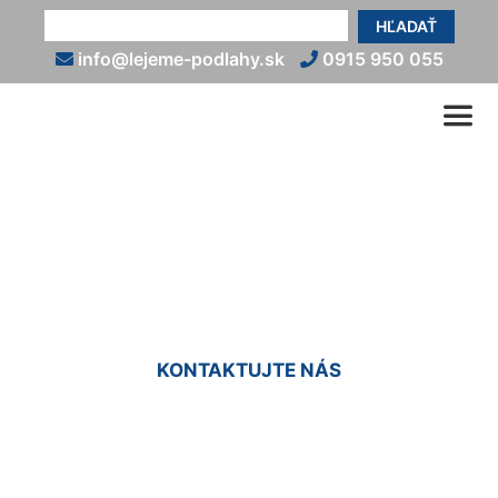
HĽADAŤ
info@lejeme-podlahy.sk
0915 950 055
Vyliatie podlahy
Chorvátsky Grob
KONTAKTUJTE NÁS