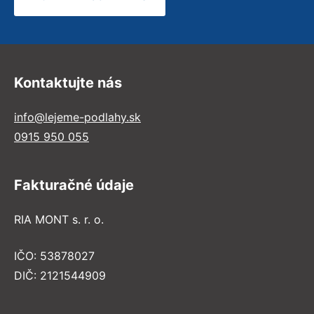
Kontaktujte nás
info@lejeme-podlahy.sk
0915 950 055
Fakturačné údaje
RIA MONT s. r. o.
IČO: 53878027
DIČ: 2121544909