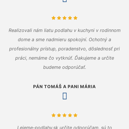
Realizovali nám liatu podlahu v kuchyni v rodinnom
dome a sme nadmieru spokojní. Ochotný a
profesionálny prístup, poradenstvo, dôslednosť pri
práci, nemáme čo vytknúť. Ďakujeme a určite
budeme odporúčať.
PÁN TOMÁŠ A PANI MÁRIA
Lejeme-podlahy.sk určite odporúčam, sú to