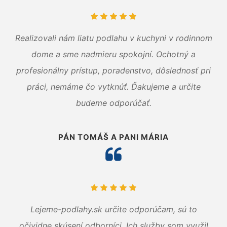
Realizovali nám liatu podlahu v kuchyni v rodinnom
dome a sme nadmieru spokojní. Ochotný a
profesionálny prístup, poradenstvo, dôslednosť pri
práci, nemáme čo vytknúť. Ďakujeme a určite
budeme odporúčať.
PÁN TOMÁŠ A PANI MÁRIA
Lejeme-podlahy.sk určite odporúčam, sú to
očividne skúsení odborníci. Ich služby som využil