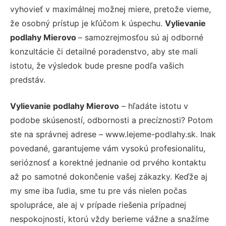
vyhovieť v maximálnej možnej miere, pretože vieme,
že osobný prístup je kľúčom k úspechu.
Vylievanie
podlahy Mierovo
– samozrejmosťou sú aj odborné
konzultácie či detailné poradenstvo, aby ste mali
istotu, že výsledok bude presne podľa vašich
predstáv.
Vylievanie podlahy Mierovo
– hľadáte istotu v
podobe skúseností, odbornosti a precíznosti? Potom
ste na správnej adrese – www.lejeme-podlahy.sk. Inak
povedané, garantujeme vám vysokú profesionalitu,
serióznosť a korektné jednanie od prvého kontaktu
až po samotné dokončenie vašej zákazky. Keďže aj
my sme iba ľudia, sme tu pre vás nielen počas
spolupráce, ale aj v prípade riešenia prípadnej
nespokojnosti, ktorú vždy berieme vážne a snažíme