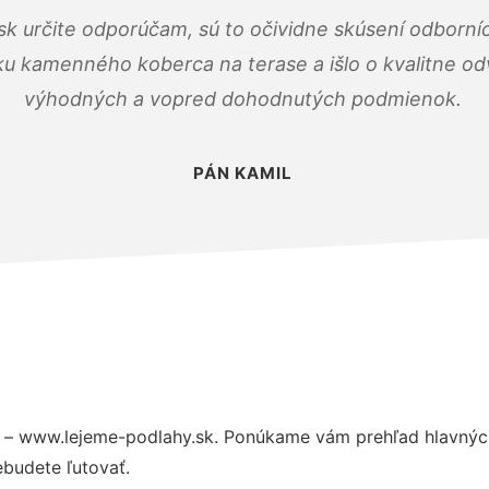
k určite odporúčam, sú to očividne skúsení odborníc
ku kamenného koberca na terase a išlo o kvalitne o
výhodných a vopred dohodnutých podmienok.
PÁN KAMIL
 – www.lejeme-podlahy.sk. Ponúkame vám prehľad hlavných
budete ľutovať.