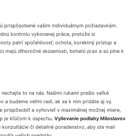
sú prispôsobené vašim individuálnym požiadavkám.
lednú kontrolu vykonanej práce, pretože si
ty patrí spoľahlivosť, ochota, korektný prístup a
i majú dlhoročné skúsenosti, bohatú prax a sú plne k
 nechajte to na nás. Našimi rukami prešlo veľké
a budeme veľmi radi, ak sa k nim pridáte aj vy.
 prispôsobiť a vyhovieť v maximálnej možnej miere,
up je kľúčom k úspechu.
Vylievanie podlahy Miloslavov
konzultácie či detailné poradenstvo, aby ste mali
 podľa vašich predstáv.