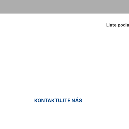
Liate podl
tie podlahy Milosl
KONTAKTUJTE NÁS