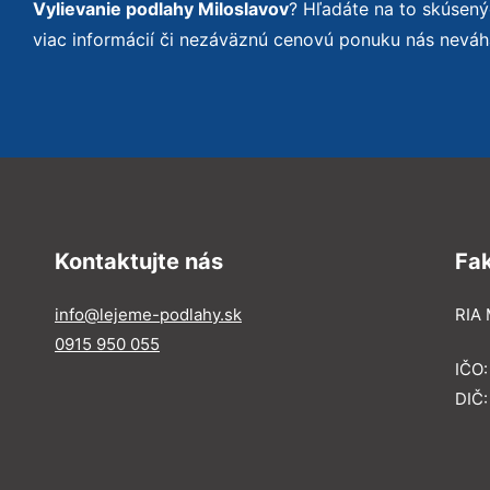
Vylievanie podlahy Miloslavov
? Hľadáte na to skúsen
viac informácií či nezáväznú cenovú ponuku nás neváh
Kontaktujte nás
Fa
info@lejeme-podlahy.sk
RIA 
0915 950 055
IČO
DIČ