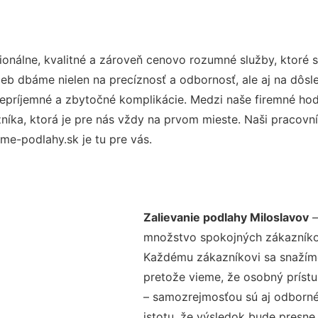
onálne, kvalitné a zároveň cenovo rozumné služby, ktoré 
užieb dbáme nielen na precíznosť a odbornosť, ale aj na dôs
ríjemné a zbytočné komplikácie. Medzi naše firemné hodno
ka, ktorá je pre nás vždy na prvom mieste. Naši pracovníc
me-podlahy.sk je tu pre vás.
Zalievanie podlahy Miloslavov
–
množstvo spokojných zákazníkov 
Každému zákazníkovi sa snažíme
pretože vieme, že osobný príst
– samozrejmosťou sú aj odborné 
istotu, že výsledok bude presne