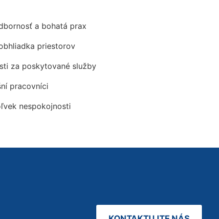
odbornosť a bohatá prax
obhliadka priestorov
ti za poskytované služby
šní pracovníci
oľvek nespokojnosti
KONTAKTUJTE NÁS