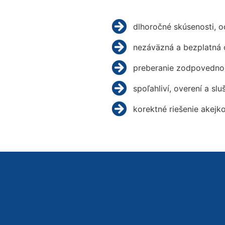
dlhoročné skúsenosti, 
nezáväzná a bezplatná 
preberanie zodpovednos
spoľahliví, overení a slu
korektné riešenie akejk