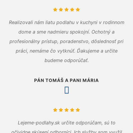
Realizovali nám liatu podlahu v kuchyni v rodinnom
dome a sme nadmieru spokojní. Ochotný a
profesionálny prístup, poradenstvo, dôslednosť pri
práci, nemáme čo vytknúť. Ďakujeme a určite
budeme odporúčať.
PÁN TOMÁŠ A PANI MÁRIA
Lejeme-podlahy.sk určite odporúčam, sú to
očividne skúsení odborníci. Ich služby som využil