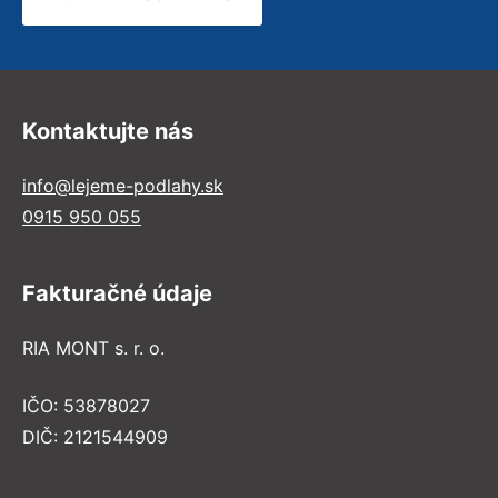
Kontaktujte nás
info@lejeme-podlahy.sk
0915 950 055
Fakturačné údaje
RIA MONT s. r. o.
IČO: 53878027
DIČ: 2121544909