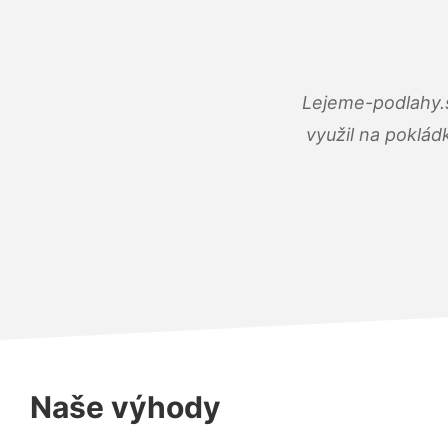
Lejeme-podlahy.s
využil na poklád
Naše výhody