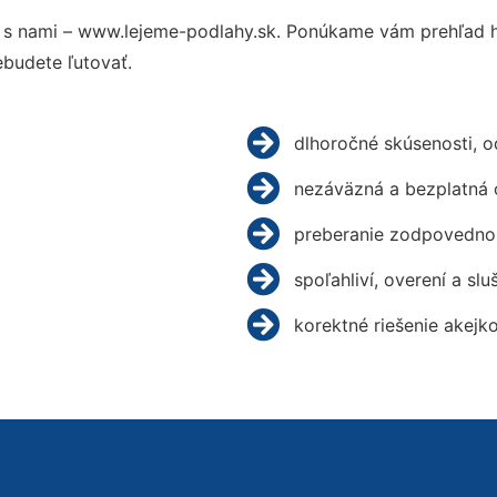
s nami – www.lejeme-podlahy.sk. Ponúkame vám prehľad hl
budete ľutovať.
dlhoročné skúsenosti, 
nezáväzná a bezplatná 
preberanie zodpovednos
spoľahliví, overení a slu
korektné riešenie akejk