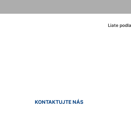
Liate podl
 podlahy Schloss Pe
KONTAKTUJTE NÁS