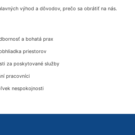
avných výhod a dôvodov, prečo sa obrátiť na nás.
odbornosť a bohatá prax
obhliadka priestorov
ti za poskytované služby
šní pracovníci
oľvek nespokojnosti