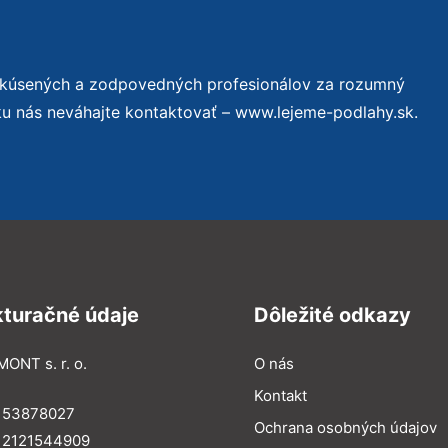
 skúsených a zodpovedných profesionálov za rozumný
ku nás neváhajte kontaktovať – www.lejeme-podlahy.sk.
kturačné údaje
Dôležité odkazy
MONT s. r. o.
O nás
Kontakt
: 53878027
Ochrana osobných údajov
: 2121544909