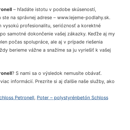
ronell
– hľadáte istotu v podobe skúseností,
 ste na správnej adrese – www.lejeme-podlahy.sk.
vysokú profesionalitu, serióznosť a korektné
 po samotné dokončenie vašej zákazky. Keďže aj my
elen počas spolupráce, ale aj v prípade riešenia
ždy berieme vážne a snažíme sa ju vyriešiť k vašej
ronell
? S nami sa o výsledok nemusíte obávať.
iac informácií. Prezrite si aj ďalšie naše služby, ako
hloss Petronell
,
Poter – polystyrénbetón Schloss