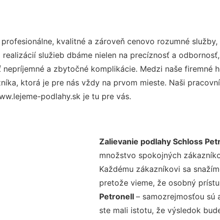
rofesionálne, kvalitné a zároveň cenovo rozumné služby, 
realizácií služieb dbáme nielen na precíznosť a odbornosť,
nepríjemné a zbytočné komplikácie. Medzi naše firemné hod
ka, ktorá je pre nás vždy na prvom mieste. Naši pracovníc
w.lejeme-podlahy.sk je tu pre vás.
Zalievanie podlahy Schloss Petr
množstvo spokojných zákazníkov 
Každému zákazníkovi sa snažíme
pretože vieme, že osobný príst
Petronell
– samozrejmosťou sú a
ste mali istotu, že výsledok bud