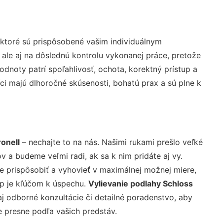
ktoré sú prispôsobené vašim individuálnym
 ale aj na dôslednú kontrolu vykonanej práce, pretože
noty patrí spoľahlivosť, ochota, korektný prístup a
i majú dlhoročné skúsenosti, bohatú prax a sú plne k
onell
– nechajte to na nás. Našimi rukami prešlo veľké
a budeme veľmi radi, ak sa k nim pridáte aj vy.
 prispôsobiť a vyhovieť v maximálnej možnej miere,
up je kľúčom k úspechu.
Vylievanie podlahy Schloss
j odborné konzultácie či detailné poradenstvo, aby
e presne podľa vašich predstáv.