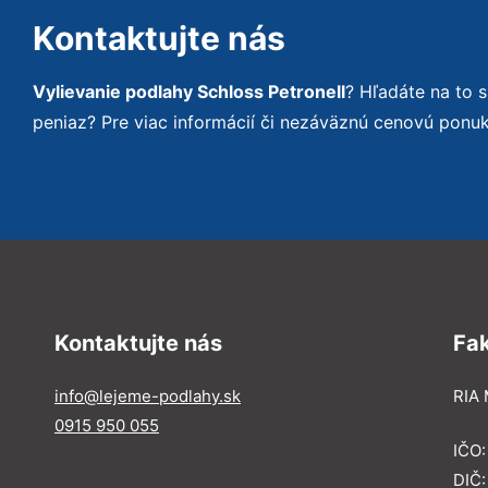
Kontaktujte nás
Vylievanie podlahy Schloss Petronell
? Hľadáte na to
peniaz? Pre viac informácií či nezáväznú cenovú ponu
Kontaktujte nás
Fa
info@lejeme-podlahy.sk
RIA 
0915 950 055
IČO
DIČ