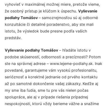
vyhovieť v maximálnej možnej miere, pretože vieme,
že osobný prístup je kľúčom k úspechu.
Vylievanie
podlahy Tomášov
– samozrejmosťou sú aj odborné
konzultácie či detailné poradenstvo, aby ste mali
istotu, že výsledok bude presne podľa vašich
predstáv.
Vylievanie podlahy Tomášov
– hľadáte istotu v
podobe skúseností, odbornosti a precíznosti? Potom
ste na správnej adrese – www.lejeme-podlahy.sk. Inak
povedané, garantujeme vám vysokú profesionalitu,
serióznosť a korektné jednanie od prvého kontaktu
až po samotné dokončenie vašej zákazky. Keďže aj
my sme iba ľudia, sme tu pre vás nielen počas
spolupráce, ale aj v prípade riešenia prípadnej
nespokojnosti, ktorú vždy berieme vážne a snažíme