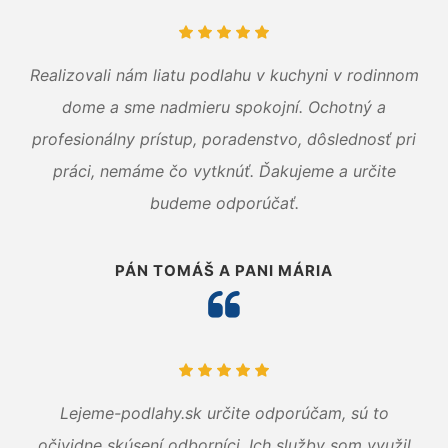
Realizovali nám liatu podlahu v kuchyni v rodinnom
dome a sme nadmieru spokojní. Ochotný a
profesionálny prístup, poradenstvo, dôslednosť pri
práci, nemáme čo vytknúť. Ďakujeme a určite
budeme odporúčať.
PÁN TOMÁŠ A PANI MÁRIA
Lejeme-podlahy.sk určite odporúčam, sú to
očividne skúsení odborníci. Ich služby som využil