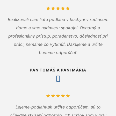
Realizovali nám liatu podlahu v kuchyni v rodinnom
dome a sme nadmieru spokojní. Ochotný a
profesionálny prístup, poradenstvo, dôslednosť pri
práci, nemáme čo vytknúť. Ďakujeme a určite
budeme odporúčať.
PÁN TOMÁŠ A PANI MÁRIA
Lejeme-podlahy.sk určite odporúčam, sú to
očividne skúsení odborníci. Ich služby som využil