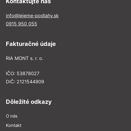
Kontaktujte nás
info@lejeme-podlahy.sk
0915 950 055
Fakturačné údaje
RIA MONT s. r. o.
IČO: 53878027
DIČ: 2121544909
Dôležité odkazy
O nás
Kontakt