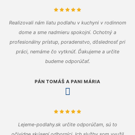
Realizovali nám liatu podlahu v kuchyni v rodinnom
dome a sme nadmieru spokojní. Ochotný a
profesionálny prístup, poradenstvo, dôslednosť pri
práci, nemáme čo vytknúť. Ďakujeme a určite
budeme odporúčať.
PÁN TOMÁŠ A PANI MÁRIA
Lejeme-podlahy.sk určite odporúčam, sú to
očividne skúsení odborníci. Ich služby som využil