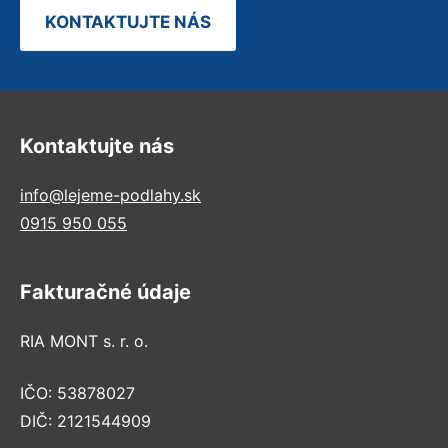
KONTAKTUJTE NÁS
Kontaktujte nás
info@lejeme-podlahy.sk
0915 950 055
Fakturačné údaje
RIA MONT s. r. o.
IČO: 53878027
DIČ: 2121544909