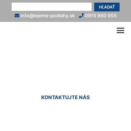
HĽADAŤ
info@lejeme-podlahy.sk
0915 950 055
Epoxidová farba na podlahu
Veľká Paka
KONTAKTUJTE NÁS