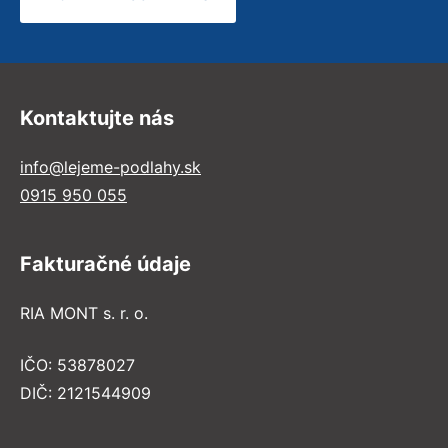
Kontaktujte nás
info@lejeme-podlahy.sk
0915 950 055
Fakturačné údaje
RIA MONT s. r. o.
IČO: 53878027
DIČ: 2121544909