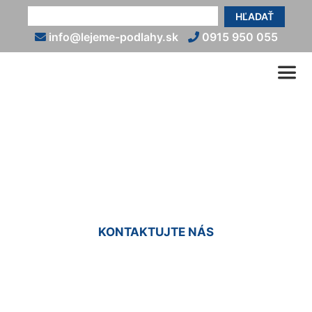
HĽADAŤ
info@lejeme-podlahy.sk
0915 950 055
Liata podlaha do sprchy
Veľká Paka
KONTAKTUJTE NÁS