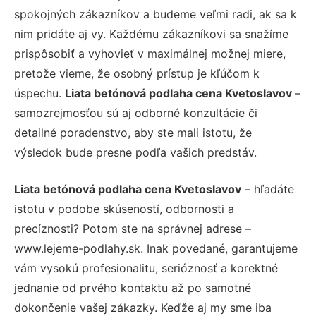
spokojných zákazníkov a budeme veľmi radi, ak sa k
nim pridáte aj vy. Každému zákazníkovi sa snažíme
prispôsobiť a vyhovieť v maximálnej možnej miere,
pretože vieme, že osobný prístup je kľúčom k
úspechu.
Liata betónová podlaha cena Kvetoslavov
–
samozrejmosťou sú aj odborné konzultácie či
detailné poradenstvo, aby ste mali istotu, že
výsledok bude presne podľa vašich predstáv.
Liata betónová podlaha cena Kvetoslavov
– hľadáte
istotu v podobe skúseností, odbornosti a
precíznosti? Potom ste na správnej adrese –
www.lejeme-podlahy.sk. Inak povedané, garantujeme
vám vysokú profesionalitu, serióznosť a korektné
jednanie od prvého kontaktu až po samotné
dokončenie vašej zákazky. Keďže aj my sme iba