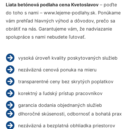
Liata betónová podlaha cena Kvetoslavov
– poďte
do toho s nami – www.lejeme-podlahy.sk. Ponúkame
vám prehľad hlavných výhod a dôvodov, prečo sa
obrátiť na nás. Garantujeme vám, že nadviazanie
spolupráce s nami nebudete ľutovať.
vysoká úroveň kvality poskytovaných služieb
nezáväzná cenová ponuka na mieru
transparentné ceny bez skrytých poplatkov
korektný a ľudský prístup pracovníkov
garancia dodania objednaných služieb
dlhoročné skúsenosti, odbornosť a bohatá prax
nezáväzná a bezplatná obhliadka priestorov