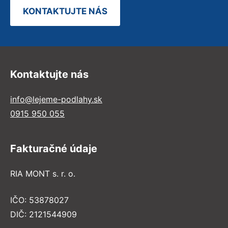
KONTAKTUJTE NÁS
Kontaktujte nás
info@lejeme-podlahy.sk
0915 950 055
Fakturačné údaje
RIA MONT s. r. o.
IČO: 53878027
DIČ: 2121544909