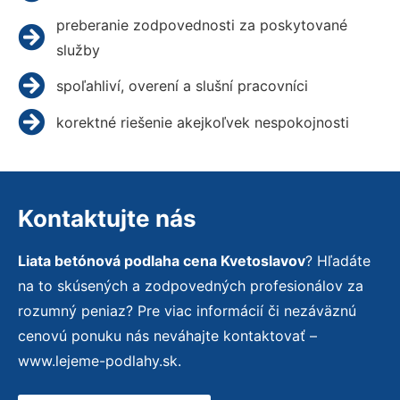
preberanie zodpovednosti za poskytované
služby
spoľahliví, overení a slušní pracovníci
korektné riešenie akejkoľvek nespokojnosti
Kontaktujte nás
Liata betónová podlaha cena Kvetoslavov
? Hľadáte
na to skúsených a zodpovedných profesionálov za
rozumný peniaz? Pre viac informácií či nezáväznú
cenovú ponuku nás neváhajte kontaktovať –
www.lejeme-podlahy.sk.