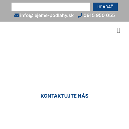
HĽADAŤ
info@lejeme-podlahy.sk
0915 950 055
Liate betónové podlahy
Kvetoslavov
KONTAKTUJTE NÁS