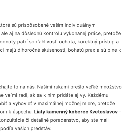
ktoré sú prispôsobené vašim individuálnym
 ale aj na dôslednú kontrolu vykonanej práce, pretože
noty patrí spoľahlivosť, ochota, korektný prístup a
i majú dlhoročné skúsenosti, bohatú prax a sú plne k
hajte to na nás. Našimi rukami prešlo veľké množstvo
veľmi radi, ak sa k nim pridáte aj vy. Každému
biť a vyhovieť v maximálnej možnej miere, pretože
účom k úspechu.
Liaty kamenný koberec Kvetoslavov
–
nzultácie či detailné poradenstvo, aby ste mali
 podľa vašich predstáv.