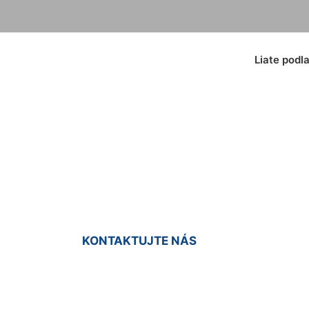
Liate podl
ý koberec Kvetos
KONTAKTUJTE NÁS