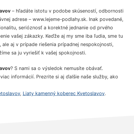
lavov
– hľadáte istotu v podobe skúseností, odbornosti
ávnej adrese – www.lejeme-podlahy.sk. Inak povedané,
nalitu, serióznosť a korektné jednanie od prvého
nie vašej zákazky. Keďže aj my sme iba ľudia, sme tu
 ale aj v prípade riešenia prípadnej nespokojnosti,
me sa ju vyriešiť k vašej spokojnosti.
lavov
? S nami sa o výsledok nemusíte obávať.
iac informácií. Prezrite si aj ďalšie naše služby, ako
etoslavov
,
Liaty kamenný koberec Kvetoslavov
.