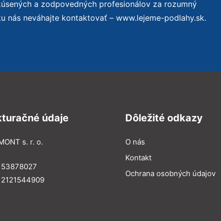
skúsených a zodpovedných profesionálov za rozumný
ku nás neváhajte kontaktovať – www.lejeme-podlahy.sk.
kturačné údaje
Dôležité odkazy
MONT s. r. o.
O nás
Kontakt
: 53878027
Ochrana osobných údajov
: 2121544909