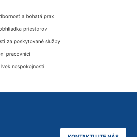
odbornosť a bohatá prax
obhliadka priestorov
ti za poskytované služby
šní pracovníci
oľvek nespokojnosti
KONTAKTUJTE NÁS