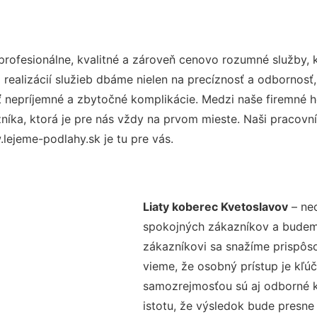
ofesionálne, kvalitné a zároveň cenovo rozumné služby, 
realizácií služieb dbáme nielen na precíznosť a odbornosť,
nepríjemné a zbytočné komplikácie. Medzi naše firemné hod
ka, ktorá je pre nás vždy na prvom mieste. Naši pracovníc
lejeme-podlahy.sk je tu pre vás.
Liaty koberec Kvetoslavov
– nec
spokojných zákazníkov a budeme 
zákazníkovi sa snažíme prispôso
vieme, že osobný prístup je kľ
samozrejmosťou sú aj odborné ko
istotu, že výsledok bude presne