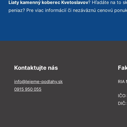
Liaty kamenný koberec Kvetoslavov
? Hľadáte na to 
peniaz? Pre viac informácií či nezáväznú cenovú ponu
Kontaktujte nás
Fa
info@lejeme-podlahy.sk
RIA 
0915 950 055
IČO
DIČ