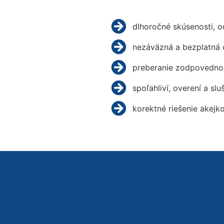
dlhoročné skúsenosti, 
nezáväzná a bezplatná 
preberanie zodpovednos
spoľahliví, overení a slu
korektné riešenie akejk