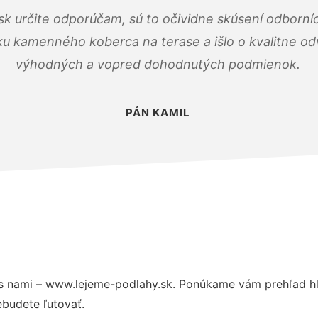
k určite odporúčam, sú to očividne skúsení odborníc
ku kamenného koberca na terase a išlo o kvalitne o
výhodných a vopred dohodnutých podmienok.
PÁN KAMIL
s nami – www.lejeme-podlahy.sk. Ponúkame vám prehľad hl
budete ľutovať.