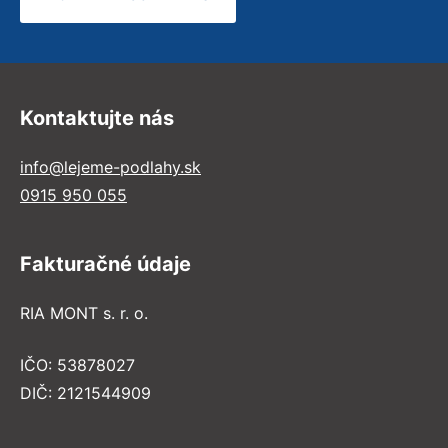
Kontaktujte nás
info@lejeme-podlahy.sk
0915 950 055
Fakturačné údaje
RIA MONT s. r. o.
IČO: 53878027
DIČ: 2121544909