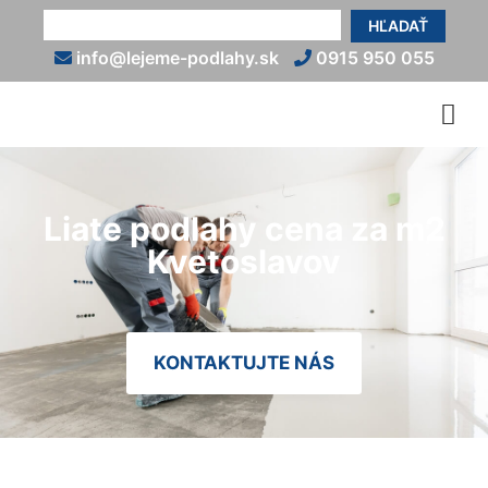
HĽADAŤ
info@lejeme-podlahy.sk
0915 950 055
Liate podlahy cena za m2
Kvetoslavov
KONTAKTUJTE NÁS