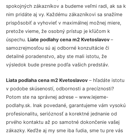
spokojných zákazníkov a budeme veľmi radi, ak sa k
nim pridáte aj vy. Každému zákazníkovi sa snažíme
prispôsobiť a vyhovieť v maximálnej možnej miere,
pretože vieme, že osobný prístup je kľúčom k
úspechu.
Liate podlahy cena m2 Kvetoslavov
–
samozrejmosťou sú aj odborné konzultácie či
detailné poradenstvo, aby ste mali istotu, že
výsledok bude presne podľa vašich predstáv.
Liata podlaha cena m2 Kvetoslavov
– hľadáte istotu
v podobe skúseností, odbornosti a precíznosti?
Potom ste na správnej adrese – www.lejeme-
podlahy.sk. Inak povedané, garantujeme vám vysokú
profesionalitu, serióznosť a korektné jednanie od
prvého kontaktu až po samotné dokončenie vašej
zákazky. Keďže aj my sme iba ľudia, sme tu pre vás