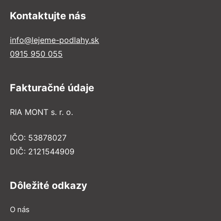
Kontaktujte nás
info@lejeme-podlahy.sk
0915 950 055
Fakturačné údaje
RIA MONT s. r. o.
IČO: 53878027
DIČ: 2121544909
Dôležité odkazy
O nás