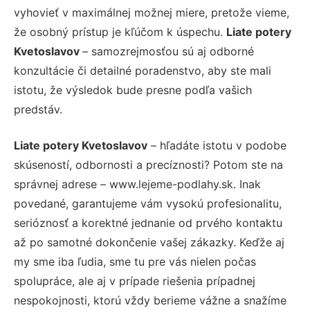
vyhovieť v maximálnej možnej miere, pretože vieme,
že osobný prístup je kľúčom k úspechu.
Liate potery
Kvetoslavov
– samozrejmosťou sú aj odborné
konzultácie či detailné poradenstvo, aby ste mali
istotu, že výsledok bude presne podľa vašich
predstáv.
Liate potery Kvetoslavov
– hľadáte istotu v podobe
skúseností, odbornosti a precíznosti? Potom ste na
správnej adrese – www.lejeme-podlahy.sk. Inak
povedané, garantujeme vám vysokú profesionalitu,
serióznosť a korektné jednanie od prvého kontaktu
až po samotné dokončenie vašej zákazky. Keďže aj
my sme iba ľudia, sme tu pre vás nielen počas
spolupráce, ale aj v prípade riešenia prípadnej
nespokojnosti, ktorú vždy berieme vážne a snažíme