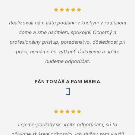
Realizovali nám liatu podlahu v kuchyni v rodinnom
dome a sme nadmieru spokojní. Ochotný a
profesionálny prístup, poradenstvo, dôslednosť pri
práci, nemáme čo vytknúť. Ďakujeme a určite
budeme odporúčať.
PÁN TOMÁŠ A PANI MÁRIA
Lejeme-podlahy.sk určite odporúčam, sú to
očividne skúsení odborníci. Ich služby som využil