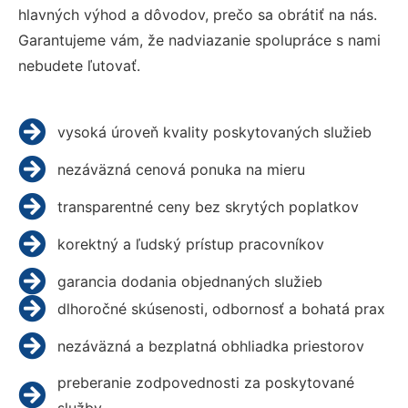
hlavných výhod a dôvodov, prečo sa obrátiť na nás.
Garantujeme vám, že nadviazanie spolupráce s nami
nebudete ľutovať.
vysoká úroveň kvality poskytovaných služieb
nezáväzná cenová ponuka na mieru
transparentné ceny bez skrytých poplatkov
korektný a ľudský prístup pracovníkov
garancia dodania objednaných služieb
dlhoročné skúsenosti, odbornosť a bohatá prax
nezáväzná a bezplatná obhliadka priestorov
preberanie zodpovednosti za poskytované
služby