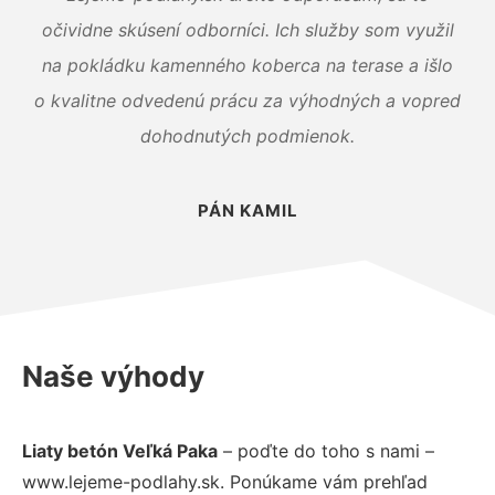
očividne skúsení odborníci. Ich služby som využil
na pokládku kamenného koberca na terase a išlo
o kvalitne odvedenú prácu za výhodných a vopred
dohodnutých podmienok.
PÁN KAMIL
Naše výhody
Liaty betón Veľká Paka
– poďte do toho s nami –
www.lejeme-podlahy.sk. Ponúkame vám prehľad