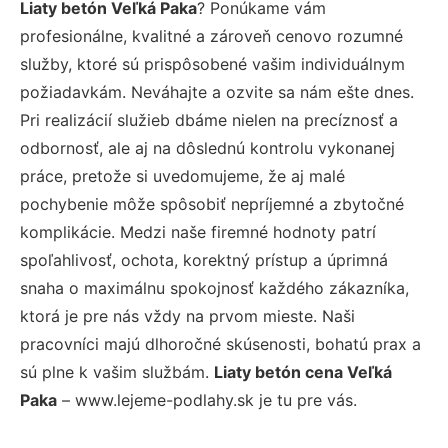
Liaty betón Veľká Paka
? Ponúkame vám
profesionálne, kvalitné a zároveň cenovo rozumné
služby, ktoré sú prispôsobené vašim individuálnym
požiadavkám. Neváhajte a ozvite sa nám ešte dnes.
Pri realizácií služieb dbáme nielen na precíznosť a
odbornosť, ale aj na dôslednú kontrolu vykonanej
práce, pretože si uvedomujeme, že aj malé
pochybenie môže spôsobiť nepríjemné a zbytočné
komplikácie. Medzi naše firemné hodnoty patrí
spoľahlivosť, ochota, korektný prístup a úprimná
snaha o maximálnu spokojnosť každého zákazníka,
ktorá je pre nás vždy na prvom mieste. Naši
pracovníci majú dlhoročné skúsenosti, bohatú prax a
sú plne k vašim službám.
Liaty betón cena Veľká
Paka
– www.lejeme-podlahy.sk je tu pre vás.