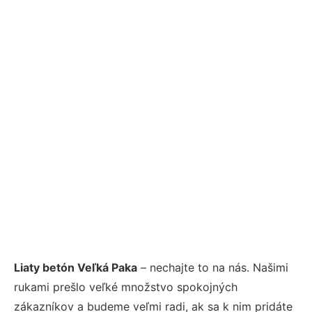
Liaty betón Veľká Paka
– nechajte to na nás. Našimi
rukami prešlo veľké množstvo spokojných
zákazníkov a budeme veľmi radi, ak sa k nim pridáte