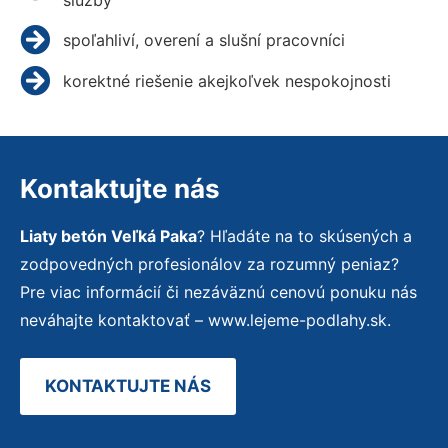
spoľahliví, overení a slušní pracovníci
korektné riešenie akejkoľvek nespokojnosti
Kontaktujte nás
Liaty betón Veľká Paka
? Hľadáte na to skúsených a
zodpovedných profesionálov za rozumný peniaz?
Pre viac informácií či nezáväznú cenovú ponuku nás
neváhajte kontaktovať – www.lejeme-podlahy.sk.
KONTAKTUJTE NÁS