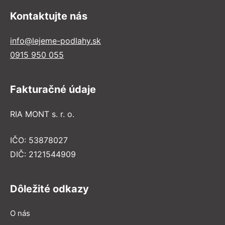
Kontaktujte nás
info@lejeme-podlahy.sk
0915 950 055
Fakturačné údaje
RIA MONT s. r. o.
IČO: 53878027
DIČ: 2121544909
Dôležité odkazy
O nás