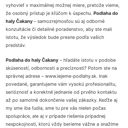
vyhovieť v maximálnej možnej miere, pretože vieme,
že osobný prístup je kľúčom k úspechu.
Podlaha do
haly Čakany
– samozrejmosťou sú aj odborné
konzultácie či detailné poradenstvo, aby ste mali
istotu, že výsledok bude presne podľa vašich
predstáv.
Podlaha do haly Čakany
– hľadáte istotu v podobe
skúseností, odbornosti a precíznosti? Potom ste na
správnej adrese – www.lejeme-podlahy.sk. Inak
povedané, garantujeme vám vysokú profesionalitu,
serióznosť a korektné jednanie od prvého kontaktu
až po samotné dokončenie vašej zákazky. Keďže aj
my sme iba ľudia, sme tu pre vás nielen počas
spolupráce, ale aj v prípade riešenia prípadnej
nespokojnosti, ktorú vždy berieme vážne a snažíme