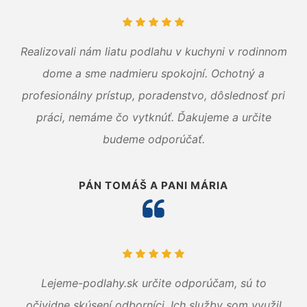
Realizovali nám liatu podlahu v kuchyni v rodinnom
dome a sme nadmieru spokojní. Ochotný a
profesionálny prístup, poradenstvo, dôslednosť pri
práci, nemáme čo vytknúť. Ďakujeme a určite
budeme odporúčať.
PÁN TOMÁŠ A PANI MÁRIA
Lejeme-podlahy.sk určite odporúčam, sú to
očividne skúsení odborníci. Ich služby som využil